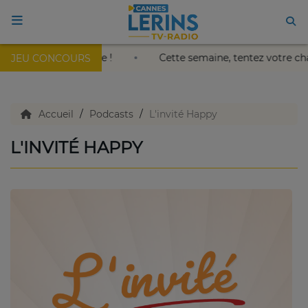
il au Palais Nikaïa de Nice !
Cette semaine, tentez votre
JEU CONCOURS
ACCUEIL
TV en direct
Accueil
Podcasts
L'invité Happy
L'INVITÉ HAPPY
Replay TV
Agenda
Emissions Radio
Emissions TV