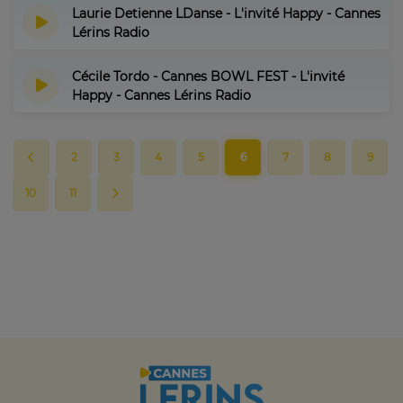
Laurie Detienne LDanse - L'invité Happy - Cannes
Lérins Radio
Cécile Tordo - Cannes BOWL FEST - L'invité
Happy - Cannes Lérins Radio
2
3
4
5
6
7
8
9
10
11