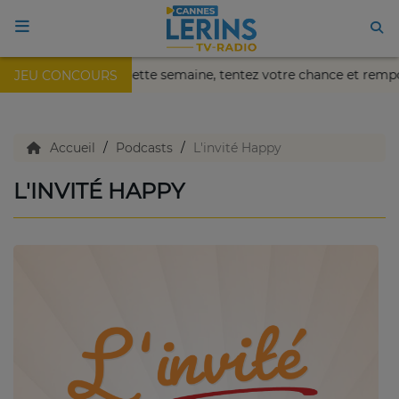
ikaïa de Nice !
Cette semaine, tentez votre chance et rem
JEU CONCOURS
ACCUEIL
TV en direct
Accueil
Podcasts
L'invité Happy
L'INVITÉ HAPPY
Replay TV
Agenda
Emissions Radio
Emissions TV