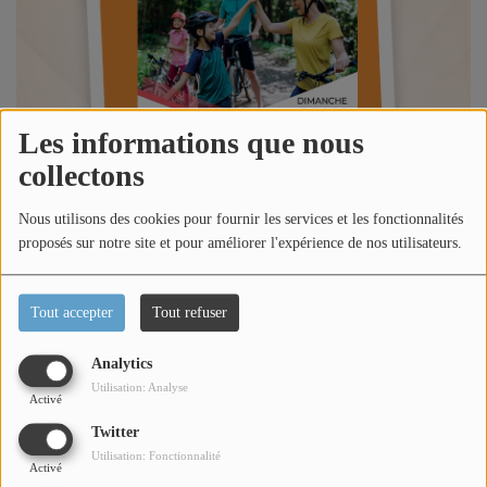
Titres diffusés
Diffusions
Les informations que nous
Podcasts
collectons
Nous utilisons des cookies pour fournir les services et les fonctionnalités
Jeu concours
proposés sur notre site et pour améliorer l'expérience de nos utilisateurs.
Contactez-nous
Tout accepter
Tout refuser
Analytics
Se connecter
Utilisation: Analyse
Activé
Écouter le podcast
Twitter
Utilisation: Fonctionnalité
Dans l'émission happy morning Côte d'Azur, Loric reçoit
Activé