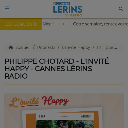
leil au Palais Nikaïa de Nice !
Cette semaine, tentez vo
JEU CONCOURS
ACCUEIL
TV en direct
Accueil
Podcasts
L'invité Happy
Philippe Chotard - L'invité Happy - Cannes Lérins Radio
PHILIPPE CHOTARD - L'INVITÉ
Replay TV
HAPPY - CANNES LÉRINS
RADIO
Agenda
Emissions Radio
Emissions TV