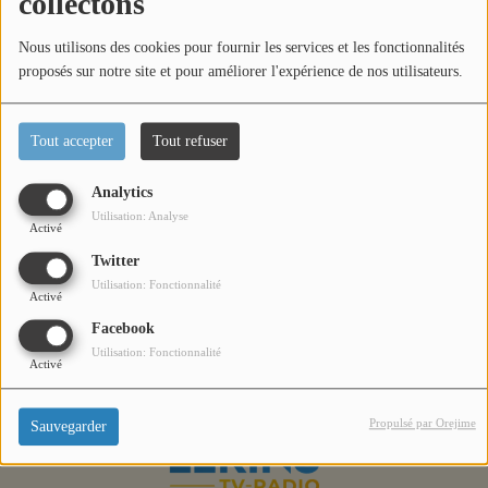
collectons
Titres diffusés
Nous utilisons des cookies pour fournir les services et les fonctionnalités
proposés sur notre site et pour améliorer l'expérience de nos utilisateurs.
Diffusions
Cette semaine, tentez votre chance et remportez 2
Tout accepter
Tout refuser
places pour le spectacle le roi soleil au Palais Nikaïa de
Podcasts
Nice !
Analytics
Utilisation: Analyse
Activé
Jeu concours
Twitter
Utilisation: Fonctionnalité
Activé
Contactez-nous
Facebook
Utilisation: Fonctionnalité
Activé
Se connecter
Propulsé par Orejime
Sauvegarder