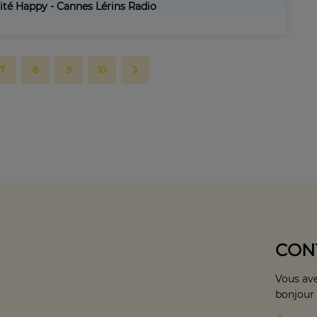
vité Happy - Cannes Lérins Radio
7
8
9
10
CON
Vous ave
bonjour