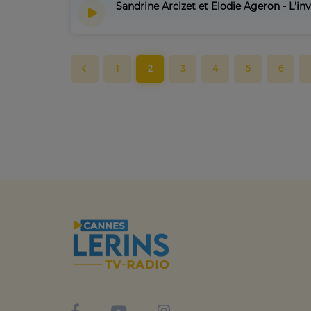
Sandrine Arcizet et Elodie Ageron - L'in
1
2
3
4
5
6