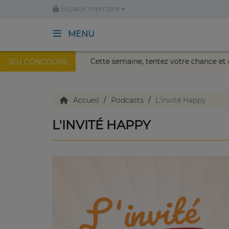
Espace membre
MENU
 au Palais Nikaïa de Nice !
Cette semaine, tentez votre c
JEU CONCOURS
ACCUEIL
TV en direct
Accueil
Podcasts
L'invité Happy
L'INVITÉ HAPPY
Replay TV
Agenda
Emissions Radio
Emissions TV