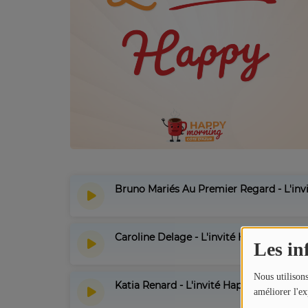
Titres diffusés
Diffusions
Podcasts
Jeu concours
Bruno Mariés Au Premier Regard - L'inv
Contactez-nous
Caroline Delage - L'invité Happy - Canne
Les in
Nous utilisons
Katia Renard - L'invité Happy - Cannes L
améliorer l'ex