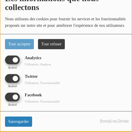
collectons
Titres diffusés
Nous utilisons des cookies pour fournir les services et les fonctionnalités
proposés sur notre site et pour améliorer l'expérience de nos utilisateurs.
Diffusions
Tout accepter
Tout refuser
Podcasts
Dans l'émission zoom sur mon assiette, zoom sur l'école
Analytics
hôtelière de la faculté des métiers à Cannes. Emission en
Jeu concours
Utilisation: Analyse
partenariat avec la communauté d'agglomération Cannes
Activé
Pays de Lérins.
Twitter
Contactez-nous
Utilisation: Fonctionnalité
Activé
Facebook
Utilisation: Fonctionnalité
Se connecter
Activé
Propulsé par Orejime
Sauvegarder