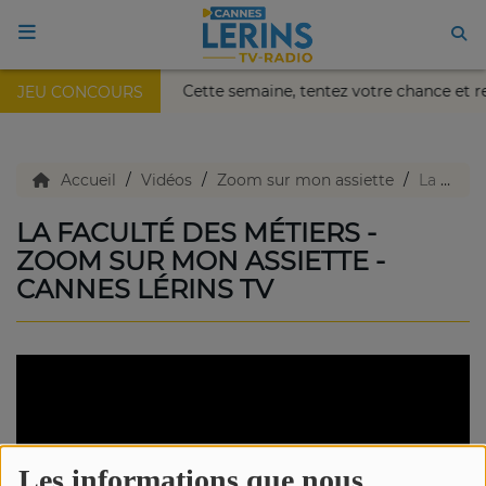
 Nikaïa de Nice !
Cette semaine, tentez votre chance et r
JEU CONCOURS
ACCUEIL
TV en direct
Accueil
Vidéos
Zoom sur mon assiette
La faculté des métiers - Zoom sur mon assiette - Cannes Lérins TV
LA FACULTÉ DES MÉTIERS -
Replay TV
ZOOM SUR MON ASSIETTE -
CANNES LÉRINS TV
Agenda
Emissions Radio
Emissions TV
Les informations que nous