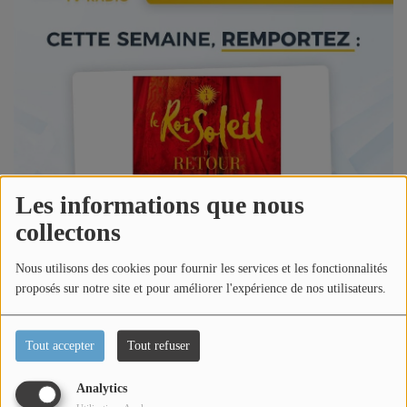
Titres diffusés
Diffusions
Podcasts
Jeu concours
Les informations que nous
collectons
Contactez-nous
Nous utilisons des cookies pour fournir les services et les fonctionnalités
proposés sur notre site et pour améliorer l'expérience de nos utilisateurs.
Se connecter
Tout accepter
Tout refuser
[JEU CONCOURS FACEBOOK - CANNES LERINS TV ET
RADIO]
Analytics
Du 15/06/2026 au 18/06/2026, tentez de gagner 2 places