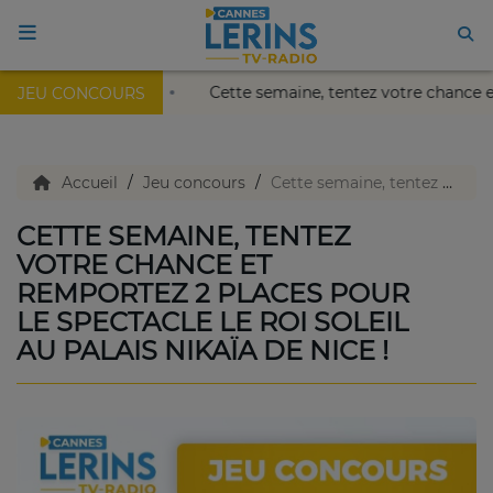
alais Nikaïa de Nice !
Cette semaine, tentez votre chance
JEU CONCOURS
ACCUEIL
TV en direct
Accueil
Jeu concours
Cette semaine, tentez votre chance et remportez 2 places pour le spectacle le roi soleil au Palais Nikaïa de Nice !
CETTE SEMAINE, TENTEZ
Replay TV
VOTRE CHANCE ET
REMPORTEZ 2 PLACES POUR
LE SPECTACLE LE ROI SOLEIL
Agenda
AU PALAIS NIKAÏA DE NICE !
Emissions Radio
Emissions TV