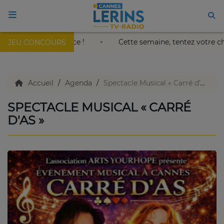
oleil au Palais Nikaïa de Nice !
Cette semaine, tentez vo
JEU CONCOURS
ACCUEIL
TV en direct
Accueil
Agenda
Spectacle Musical « Carré d'As »
SPECTACLE MUSICAL « CARRÉ
Replay TV
D'AS »
Agenda
Emissions Radio
Emissions TV