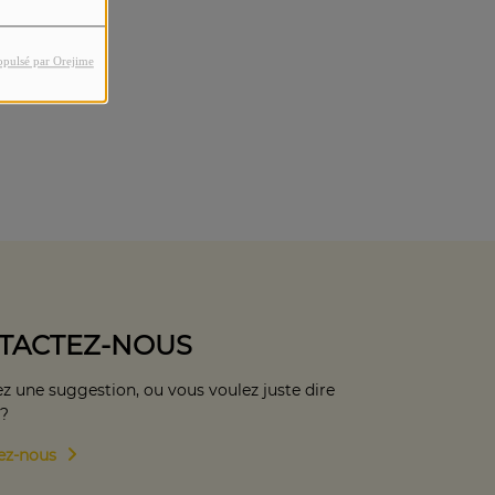
opulsé par Orejime
TACTEZ-NOUS
z une suggestion, ou vous voulez juste dire
 ?
ez-nous