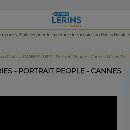
e et remportez 2 places pour le spectacle le roi soleil au Palais 
n Doduik CANNESERIES - Portrait People - Cannes Lérins TV
S - PORTRAIT PEOPLE - CANNES