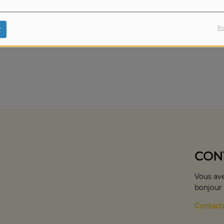
coulisses du festival, Roman Doduik nous plonge dans son
Pr
r
r, ambition et moments de vie.
CON
Vous ave
bonjour
Contact