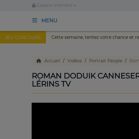
Espace membre
MENU
Palais Nikaïa de Nice !
Cette semaine, tentez votre chanc
JEU CONCOURS
ACCUEIL
TV en direct
Accueil
Vidéos
Portrait People
Roma
ROMAN DODUIK CANNESERIE
Replay TV
LÉRINS TV
Agenda
Emissions Radio
Emissions TV