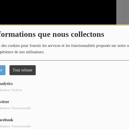
formations que nous collectons
 des cookies pour fournir les services et les fonctionnalités proposés sur notre s
périence de nos utilisateurs.
er
Tout refuser
nalytics
ilisation: Analyse
witter
la rencontre de Roman Doduik, à l’occasion du festival
ilisation: Fonctionnalité
ticale P*tain de soirée.
acebook
urs, ses débuts sur les réseaux sociaux et son évolution
ilisation: Fonctionnalité