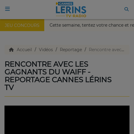
 Nikaïa de Nice !
Cette semaine, tentez votre chance et r
JEU CONCOURS
ACCUEIL
TV en direct
Accueil
Vidéos
Reportage
Rencontre avec les gagnants du WAIFF - Reportage Cannes Lérins TV
RENCONTRE AVEC LES
Replay TV
GAGNANTS DU WAIFF -
REPORTAGE CANNES LÉRINS
TV
Agenda
Emissions Radio
Emissions TV