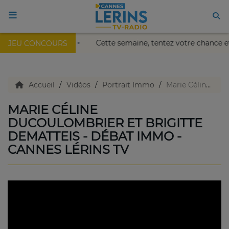
lais Nikaïa de Nice !
Cette semaine, tentez votre chance 
JEU CONCOURS
ACCUEIL
TV en direct
Accueil
Vidéos
Portrait Immo
Marie Céline Ducoulombrier et Brigitte Dematteis - Débat Immo - Cannes Lérins TV
MARIE CÉLINE
Replay TV
DUCOULOMBRIER ET BRIGITTE
DEMATTEIS - DÉBAT IMMO -
CANNES LÉRINS TV
Agenda
Emissions Radio
Emissions TV