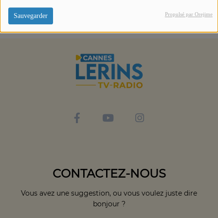
Propulsé par Orejime
Sauvegarder
CONTACTEZ-NOUS
Vous avez une suggestion, ou vous voulez juste dire
bonjour ?