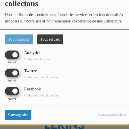
collectons
Titres diffusés
Nous utilisons des cookies pour fournir les services et les fonctionnalités
proposés sur notre site et pour améliorer l'expérience de nos utilisateurs.
Diffusions
Tout accepter
Tout refuser
Dans ce nouvel épisode de L’invité de Wassia, Lucile
Podcasts
Bufarull, Fondatrice & fondatrice de Pôle Domicile, se
Analytics
confie dans un échange à la fois humain, authentique et
Utilisation: Analyse
Jeu concours
éclairant autour de l'entrepreneuriat.
Activé
Twitter
Utilisation: Fonctionnalité
Contactez-nous
Activé
Facebook
Utilisation: Fonctionnalité
Activé
Se connecter
Propulsé par Orejime
Sauvegarder