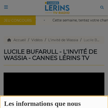
u Palais Nikaïa de Nice !
Cette semaine, tentez votre cha
JEU CONCOURS
ACCUEIL
TV en direct
Accueil
Vidéos
L'invité de Wassia
Lucile Bufarull - L'invité de Wassia - Cannes Lérins TV
LUCILE BUFARULL - L'INVITÉ DE
Replay TV
WASSIA - CANNES LÉRINS TV
Agenda
Emissions Radio
Emissions TV
Les informations que nous