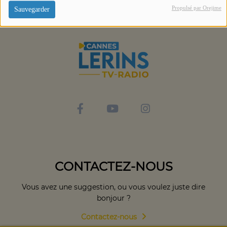
Propulsé par Orejime
Sauvegarder
CONTACTEZ-NOUS
Vous avez une suggestion, ou vous voulez juste dire
bonjour ?
Contactez-nous