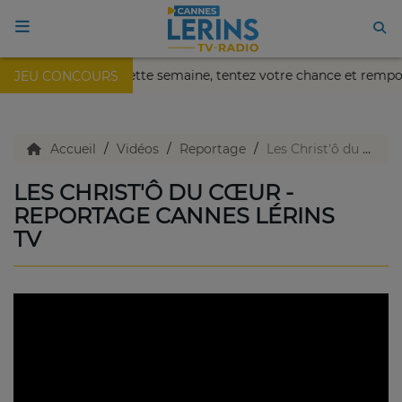
ïa de Nice !
Cette semaine, tentez votre chance et rempo
JEU CONCOURS
ACCUEIL
TV en direct
Accueil
Vidéos
Reportage
Les Christ'ô du Cœur - Reportage Cannes Lérins TV
LES CHRIST'Ô DU CŒUR -
Replay TV
REPORTAGE CANNES LÉRINS
TV
Agenda
Emissions Radio
Emissions TV