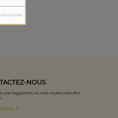
opulsé par Orejime
TACTEZ-NOUS
z une suggestion, ou vous voulez juste dire
 ?
ez-nous