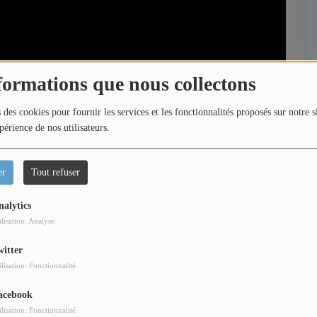
formations que nous collectons
 des cookies pour fournir les services et les fonctionnalités proposés sur notre s
périence de nos utilisateurs.
er
Tout refuser
nalytics
ilisation: Analyse
witter
 film Le rêve Américain à l’occasion de son annonce
ilisation: Fonctionnalité
vec Anthony Marciano, Raphaël Quenard et Jean-Pascal
ces et des coulisses de ce long-métrage très attendu.
acebook
ilisation: Fonctionnalité