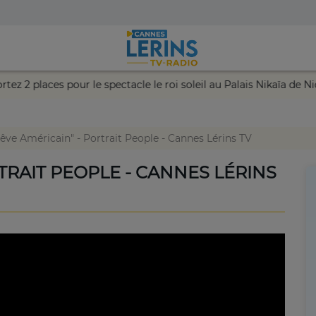
 remportez 2 places pour le spectacle le roi soleil au Palais Nik
rêve Américain" - Portrait People - Cannes Lérins TV
RTRAIT PEOPLE - CANNES LÉRINS