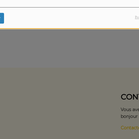
view revient sur la création du film et la dynamique entre
Pr
r
CON
Vous ave
bonjour
Contact