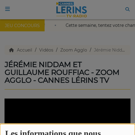
 Palais Nikaïa de Nice !
Cette semaine, tentez votre chan
JEU CONCOURS
ACCUEIL
TV en direct
Accueil
Vidéos
Zoom Agglo
Jérémie Niddam et Guillaume Rouffiac - Zoom Agglo - Cannes Lérins TV
JÉRÉMIE NIDDAM ET
Replay TV
GUILLAUME ROUFFIAC - ZOOM
AGGLO - CANNES LÉRINS TV
Agenda
Emissions Radio
Emissions TV
Les informations que nous