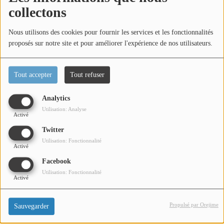
collectons
Titres diffusés
Nous utilisons des cookies pour fournir les services et les fonctionnalités
proposés sur notre site et pour améliorer l'expérience de nos utilisateurs.
Diffusions
Tout accepter
Tout refuser
Podcasts
Dans l'émission Zoom Agglo, Jérémie Niddam et
Analytics
Guillaume Rouffiac Président et Vice Président de la
Jeu concours
Utilisation: Analyse
section Cannes Sophia Antipolis du CJD. Présentation et
Activé
questions / réponses sont au programme de cet interview.
Twitter
Contactez-nous
Utilisation: Fonctionnalité
Activé
Facebook
Utilisation: Fonctionnalité
Se connecter
Activé
Propulsé par Orejime
Sauvegarder