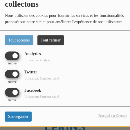
collectons
Titres diffusés
Nous utilisons des cookies pour fournir les services et les fonctionnalités
proposés sur notre site et pour améliorer l'expérience de nos utilisateurs.
Diffusions
Tout accepter
Tout refuser
Podcasts
Dans l'émission Portrait Immo, Wassia Alade reçoit Haydée
Analytics
Henderyckx. Emission en partenariat avec l'agence SOVIMO
Utilisation: Analyse
Jeu concours
Activé
à Mandelieu
Twitter
Utilisation: Fonctionnalité
Contactez-nous
Activé
Facebook
Utilisation: Fonctionnalité
Activé
Se connecter
Propulsé par Orejime
Sauvegarder