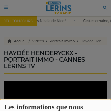
e le roi soleil au Palais Nikaïa de Nice !
Cette semaine,
JEU CONCOURS
ACCUEIL
TV en direct
Accueil
Vidéos
Portrait Immo
Haydée Henderyckx - Portrait Immo - Cannes Lérins TV
HAYDÉE HENDERYCKX -
Replay TV
PORTRAIT IMMO - CANNES
LÉRINS TV
Agenda
Emissions Radio
Emissions TV
Les informations que nous