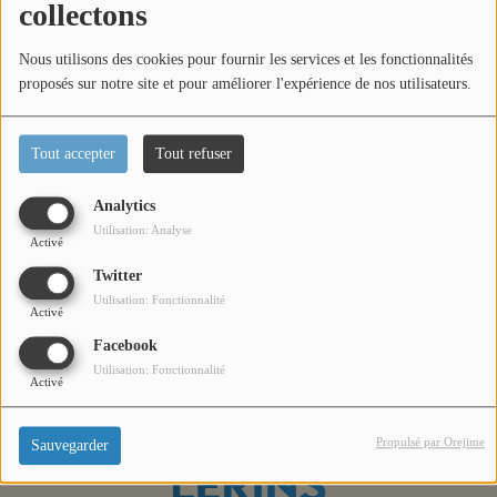
collectons
Titres diffusés
Nous utilisons des cookies pour fournir les services et les fonctionnalités
proposés sur notre site et pour améliorer l'expérience de nos utilisateurs.
Diffusions
Tout accepter
Tout refuser
Podcasts
Plongez dans l’ambiance du Festival du Film 2025 à Cannes
Analytics
avec ce troisième épisode de Tapis Rouge ! Stars, coulisses,
Utilisation: Analyse
Jeu concours
Activé
interviews exclusives… tout commence ici !
Twitter
Utilisation: Fonctionnalité
Contactez-nous
Activé
Facebook
Utilisation: Fonctionnalité
Activé
Se connecter
Propulsé par Orejime
Sauvegarder