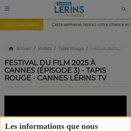
ais Nikaïa de Nice !
Cette semaine, tentez votre chance e
JEU CONCOURS
ACCUEIL
TV en direct
Accueil
Vidéos
Tapis Rouge
Festival du film 2025 à Cannes (épisode 3) - Tapis Rouge - Cannes Lérins TV
FESTIVAL DU FILM 2025 À
Replay TV
CANNES (ÉPISODE 3) - TAPIS
ROUGE - CANNES LÉRINS TV
Agenda
Emissions Radio
Emissions TV
Les informations que nous