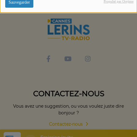
Propulsé par Orejime
Sauvegarder
CONTACTEZ-NOUS
Vous avez une suggestion, ou vous voulez juste dire
bonjour ?
Contactez-nous