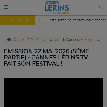
alais Nikaïa de Nice !
Cette semaine, tentez votre chance
JEU CONCOURS
ACCUEIL
TV en direct
Accueil
Vidéos
Festival de Cannes
Emission 22 mai 2026 (5ème partie) - Cannes Lérins TV fait son festival !
EMISSION 22 MAI 2026 (5ÈME
Replay TV
PARTIE) - CANNES LÉRINS TV
FAIT SON FESTIVAL !
Agenda
Emissions Radio
Emissions TV