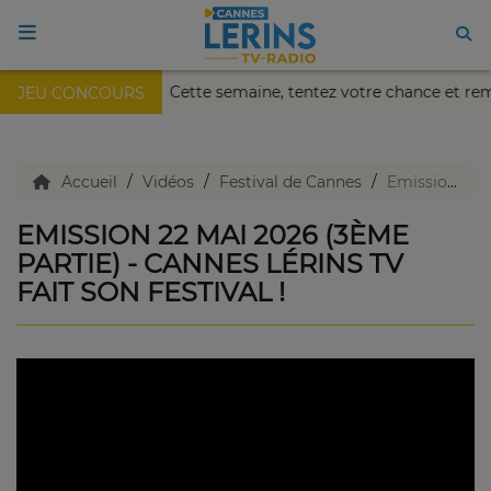
Nikaïa de Nice !
Cette semaine, tentez votre chance et re
JEU CONCOURS
ACCUEIL
TV en direct
Accueil
Vidéos
Festival de Cannes
Emission 22 mai 2026 (3ème partie) - Cannes Lérins TV fait son festival !
EMISSION 22 MAI 2026 (3ÈME
Replay TV
PARTIE) - CANNES LÉRINS TV
FAIT SON FESTIVAL !
Agenda
Emissions Radio
Emissions TV