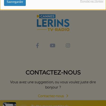
Propulsé par Orejime
Sauvegarder
CONTACTEZ-NOUS
Vous avez une suggestion, ou vous voulez juste dire
bonjour ?
Contactez-nous