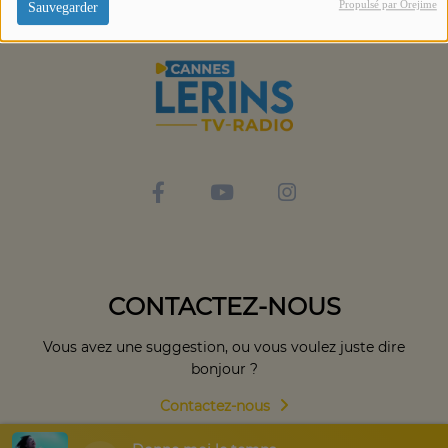
Propulsé par Orejime
Sauvegarder
CONTACTEZ-NOUS
Vous avez une suggestion, ou vous voulez juste dire
bonjour ?
Contactez-nous