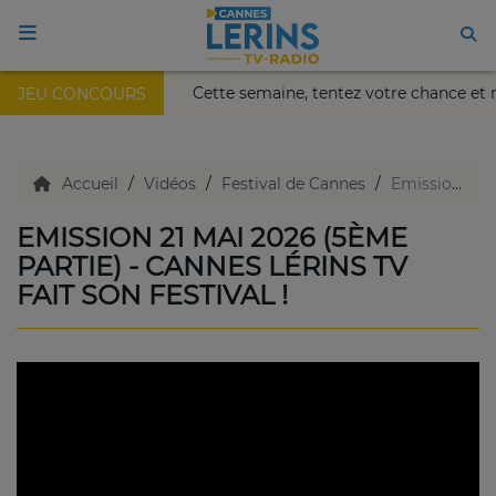
is Nikaïa de Nice !
Cette semaine, tentez votre chance et
JEU CONCOURS
ACCUEIL
TV en direct
Accueil
Vidéos
Festival de Cannes
Emission 21 mai 2026 (5ème partie) - Cannes Lérins TV fait son festival !
EMISSION 21 MAI 2026 (5ÈME
Replay TV
PARTIE) - CANNES LÉRINS TV
FAIT SON FESTIVAL !
Agenda
Emissions Radio
Emissions TV