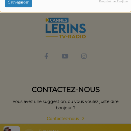
Propulsé par Orejime
Sauvegarder
CONTACTEZ-NOUS
Vous avez une suggestion, ou vous voulez juste dire
bonjour ?
Contactez-nous