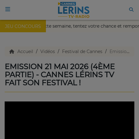
ïa de Nice !
Cette semaine, tentez votre chance et rempor
JEU CONCOURS
ACCUEIL
TV en direct
Accueil
Vidéos
Festival de Cannes
Emission 21 mai 2026 (4ème partie) - Cannes Lérins TV fait son festival !
EMISSION 21 MAI 2026 (4ÈME
Replay TV
PARTIE) - CANNES LÉRINS TV
FAIT SON FESTIVAL !
Agenda
Emissions Radio
Emissions TV