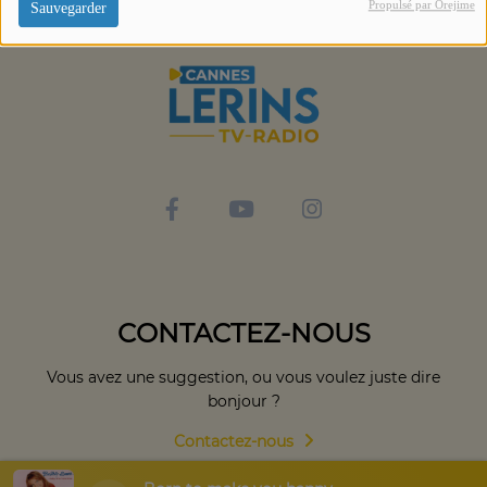
Propulsé par Orejime
Sauvegarder
CONTACTEZ-NOUS
Vous avez une suggestion, ou vous voulez juste dire
bonjour ?
Contactez-nous