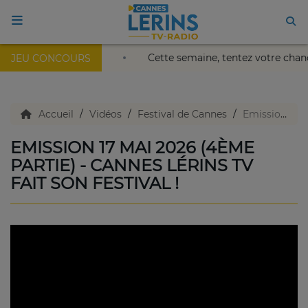
u Palais Nikaïa de Nice !
Cette semaine, tentez votre cha
JEU CONCOURS
ACCUEIL
TV en direct
Accueil
Vidéos
Festival de Cannes
Emission 17 mai 2026 (4ème partie) - Cannes Lérins TV fait son festival !
EMISSION 17 MAI 2026 (4ÈME
Replay TV
PARTIE) - CANNES LÉRINS TV
FAIT SON FESTIVAL !
Agenda
Emissions Radio
Emissions TV