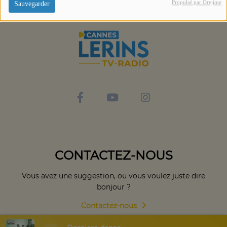
Propulsé par Orejime
Sauvegarder
CONTACTEZ-NOUS
Vous avez une suggestion, ou vous voulez juste dire
bonjour ?
Contactez-nous