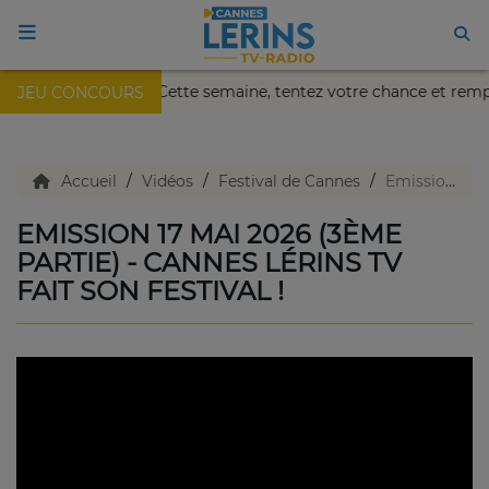
kaïa de Nice !
Cette semaine, tentez votre chance et remp
JEU CONCOURS
ACCUEIL
TV en direct
Accueil
Vidéos
Festival de Cannes
Emission 17 mai 2026 (3ème partie) - Cannes Lérins TV fait son festival !
EMISSION 17 MAI 2026 (3ÈME
Replay TV
PARTIE) - CANNES LÉRINS TV
FAIT SON FESTIVAL !
Agenda
Emissions Radio
Emissions TV