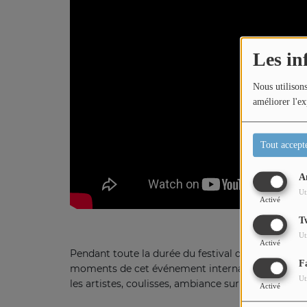
Titres diffusés
Les in
Diffusions
Nous utilisons
améliorer l'ex
Podcasts
Tout accept
Jeu concours
A
Ut
Activé
Contactez-nous
T
Ut
Activé
Pendant toute la durée du festival de Cannes, La
F
moments de cet événement international : montée
Ut
les artistes, coulisses, ambiance sur la Croisette
Activé