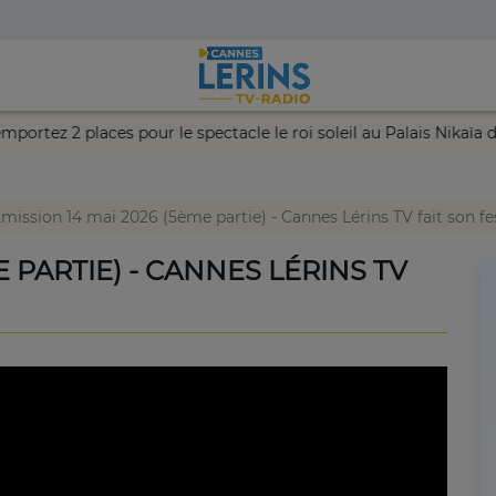
et remportez 2 places pour le spectacle le roi soleil au Palais Ni
mission 14 mai 2026 (5ème partie) - Cannes Lérins TV fait son fes
E PARTIE) - CANNES LÉRINS TV