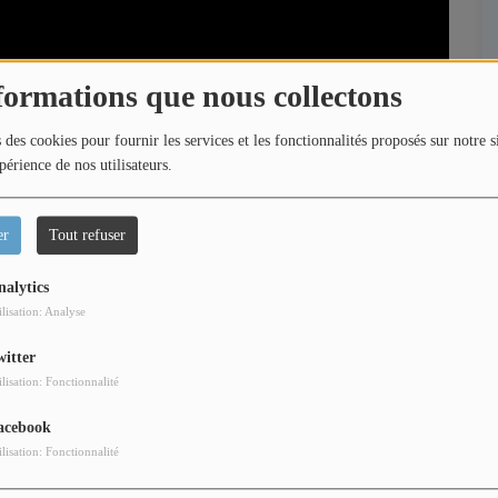
formations que nous collectons
 des cookies pour fournir les services et les fonctionnalités proposés sur notre s
périence de nos utilisateurs.
er
Tout refuser
nalytics
ilisation: Analyse
witter
ilisation: Fonctionnalité
urent et Loric vous emmènent vivre les plus beaux
acebook
s des marches, interviews exclusives, rencontres avec
ilisation: Fonctionnalité
 et découvertes des talents de demain.