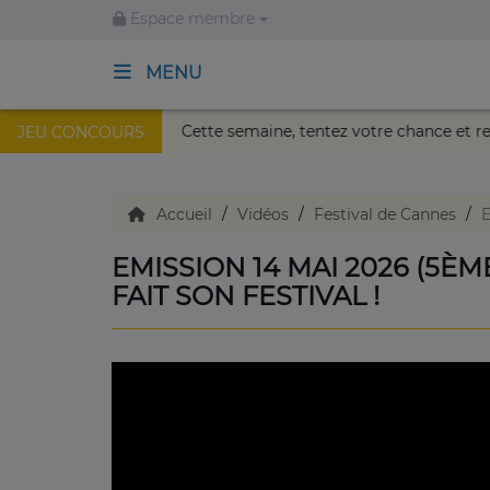
Espace membre
MENU
lais Nikaïa de Nice !
Cette semaine, tentez votre chance 
JEU CONCOURS
ACCUEIL
TV en direct
Accueil
Vidéos
Festival de Cannes
E
EMISSION 14 MAI 2026 (5ÈM
Replay TV
FAIT SON FESTIVAL !
Agenda
Emissions Radio
Emissions TV