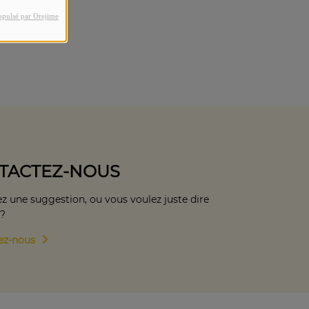
opulsé par Orejime
TACTEZ-NOUS
z une suggestion, ou vous voulez juste dire
 ?
ez-nous