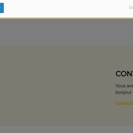
Galaxy Production et Copal Beach.
Pr
r
CON
Vous ave
bonjour
Contact