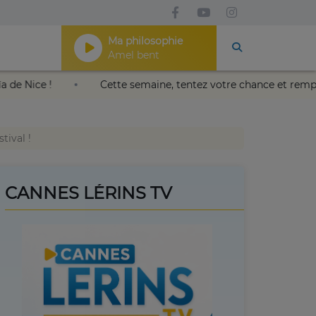
Ma philosophie
Amel bent
s Nikaïa de Nice !
Cette semaine, tentez votre chance et 
tival !
CANNES LÉRINS TV