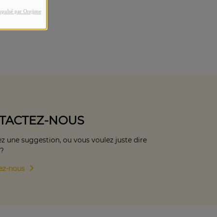
opulsé par Orejime
TACTEZ-NOUS
z une suggestion, ou vous voulez juste dire
 ?
ez-nous