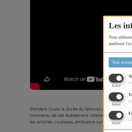
Titres diffusés
Les in
Diffusions
Nous utilisons
améliorer l'ex
Podcasts
Tout accept
Jeu concours
A
Ut
Activé
Contactez-nous
T
Ut
Activé
Pendant toute la durée du festival de Cannes, La
F
moments de cet événement international : montée
Ut
les artistes, coulisses, ambiance sur la Croisette
Activé