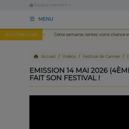
Espace membre
MENU
u Palais Nikaïa de Nice !
Cette semaine, tentez votre cha
JEU CONCOURS
ACCUEIL
TV en direct
Accueil
Vidéos
Festival de Cannes
E
EMISSION 14 MAI 2026 (4ÈM
Replay TV
FAIT SON FESTIVAL !
Agenda
Emissions Radio
Emissions TV