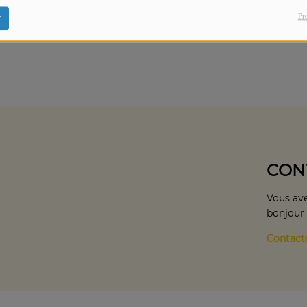
Galaxy Production et Copal Beach.
Pr
r
CON
Vous ave
bonjour
Contact