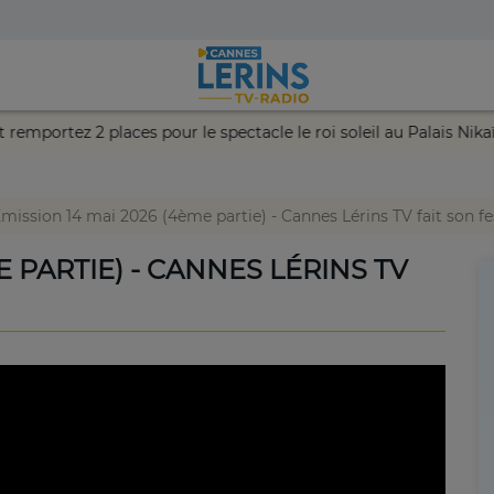
nce et remportez 2 places pour le spectacle le roi soleil au Palai
mission 14 mai 2026 (4ème partie) - Cannes Lérins TV fait son fes
E PARTIE) - CANNES LÉRINS TV