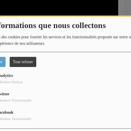
formations que nous collectons
 des cookies pour fournir les services et les fonctionnalités proposés sur notre s
périence de nos utilisateurs.
er
Tout refuser
nalytics
ilisation: Analyse
witter
ilisation: Fonctionnalité
urent et Loric vous emmènent vivre les plus beaux
acebook
s des marches, interviews exclusives, rencontres avec
ilisation: Fonctionnalité
 et découvertes des talents de demain.