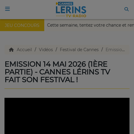
Nikaïa de Nice !
Cette semaine, tentez votre chance et re
JEU CONCOURS
ACCUEIL
TV en direct
Accueil
Vidéos
Festival de Cannes
Emission 14 mai 2026 (1ère partie) - Cannes Lérins TV fait son festival !
EMISSION 14 MAI 2026 (1ÈRE
Replay TV
PARTIE) - CANNES LÉRINS TV
FAIT SON FESTIVAL !
Agenda
Emissions Radio
Emissions TV