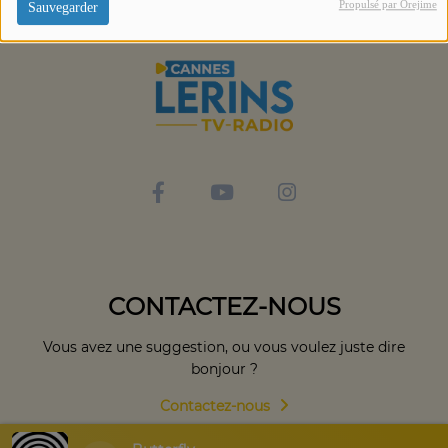
Propulsé par Orejime
Sauvegarder
CONTACTEZ-NOUS
Vous avez une suggestion, ou vous voulez juste dire
bonjour ?
Contactez-nous