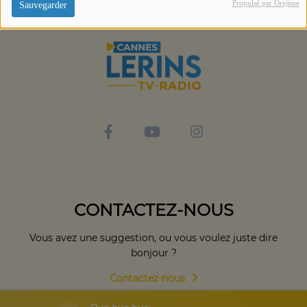
Propulsé par Orejime
Sauvegarder
CONTACTEZ-NOUS
Vous avez une suggestion, ou vous voulez juste dire
bonjour ?
Contactez-nous