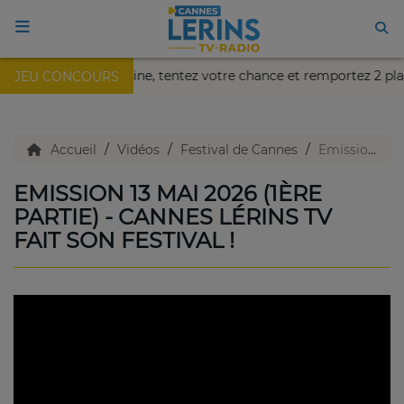
e !
Cette semaine, tentez votre chance et remportez 2 pla
JEU CONCOURS
ACCUEIL
TV en direct
Accueil
Vidéos
Festival de Cannes
Emission 13 mai 2026 (1ère partie) - Cannes Lérins TV fait son festival !
EMISSION 13 MAI 2026 (1ÈRE
Replay TV
PARTIE) - CANNES LÉRINS TV
FAIT SON FESTIVAL !
Agenda
Emissions Radio
Emissions TV