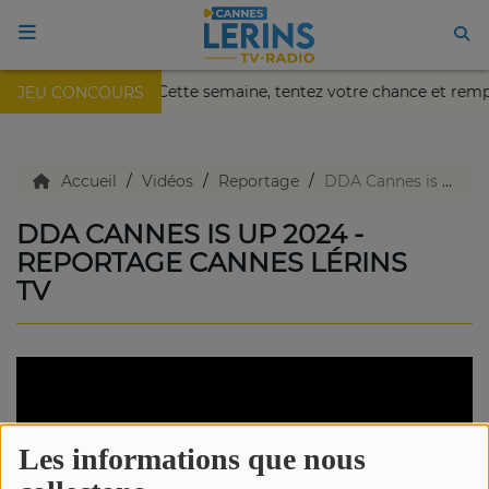
kaïa de Nice !
Cette semaine, tentez votre chance et remp
JEU CONCOURS
ACCUEIL
TV en direct
Accueil
Vidéos
Reportage
DDA Cannes is up 2024 - Reportage Cannes Lérins TV
DDA CANNES IS UP 2024 -
Replay TV
REPORTAGE CANNES LÉRINS
TV
Agenda
Emissions Radio
Emissions TV
Les informations que nous