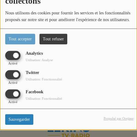
collectons
Titres diffusés
Nous utilisons des cookies pour fournir les services et les fonctionnalités
proposés sur notre site et pour améliorer l'expérience de nos utilisateurs.
Diffusions
Tout accepter
Tout refuser
Podcasts
Analytics
Retour en images sur le DDA 2024 avec Cannes is up à
Utilisation: Analyse
Cannes.
Activé
Jeu concours
Twitter
Utilisation: Fonctionnalité
Activé
Contactez-nous
Facebook
Utilisation: Fonctionnalité
Activé
Se connecter
Propulsé par Orejime
Sauvegarder