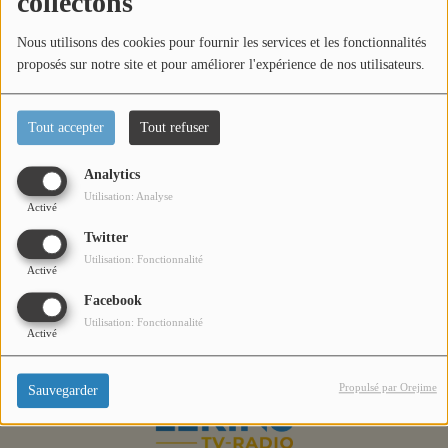
collectons
Titres diffusés
Nous utilisons des cookies pour fournir les services et les fonctionnalités
proposés sur notre site et pour améliorer l'expérience de nos utilisateurs.
Diffusions
Tout accepter
Tout refuser
Podcasts
Analytics
Retour en images sur la commémoration du 8 mai à
Utilisation: Analyse
Mandelieu.
Activé
Jeu concours
Twitter
Utilisation: Fonctionnalité
Activé
Contactez-nous
Facebook
Utilisation: Fonctionnalité
Activé
Se connecter
Propulsé par Orejime
Sauvegarder