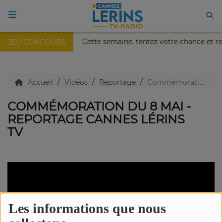
 Nikaïa de Nice !
Cette semaine, tentez votre chance et r
JEU CONCOURS
ACCUEIL
TV en direct
Accueil
Vidéos
Reportage
Commémoration du 8 mai - Reportage Cannes Lérins TV
COMMÉMORATION DU 8 MAI -
Replay TV
REPORTAGE CANNES LÉRINS
TV
Agenda
Emissions Radio
Emissions TV
Les informations que nous