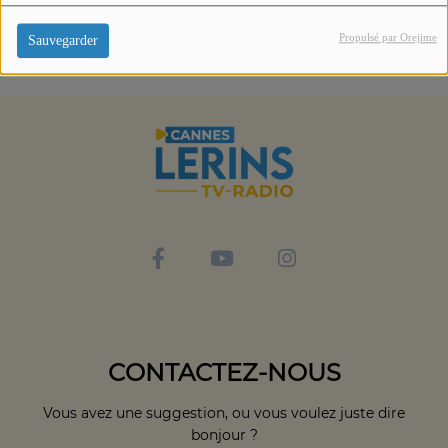
Propulsé par Orejime
Sauvegarder
CONTACTEZ-NOUS
Vous avez une suggestion, ou vous voulez juste dire
bonjour ?