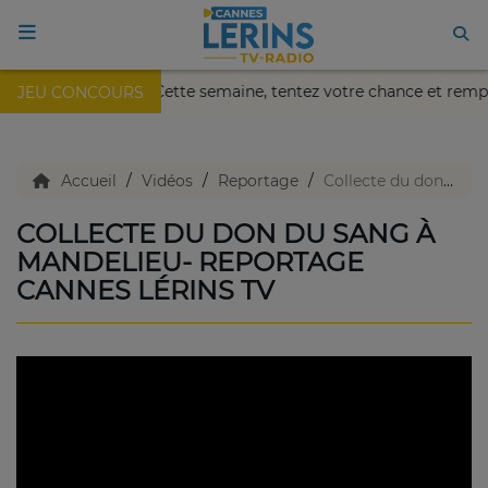
kaïa de Nice !
Cette semaine, tentez votre chance et rem
JEU CONCOURS
ACCUEIL
TV en direct
Accueil
Vidéos
Reportage
Collecte du don du sang à Mandelieu- Reportage Cannes Lérins TV
COLLECTE DU DON DU SANG À
Replay TV
MANDELIEU- REPORTAGE
CANNES LÉRINS TV
Agenda
Emissions Radio
Emissions TV