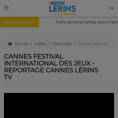
 Palais Nikaïa de Nice !
Cette semaine, tentez votre chan
JEU CONCOURS
ACCUEIL
TV en direct
Accueil
Vidéos
Reportage
Cannes Festival International des Jeux - Reportage Cannes Lérins TV
CANNES FESTIVAL
Replay TV
INTERNATIONAL DES JEUX -
REPORTAGE CANNES LÉRINS
TV
Agenda
Emissions Radio
Emissions TV