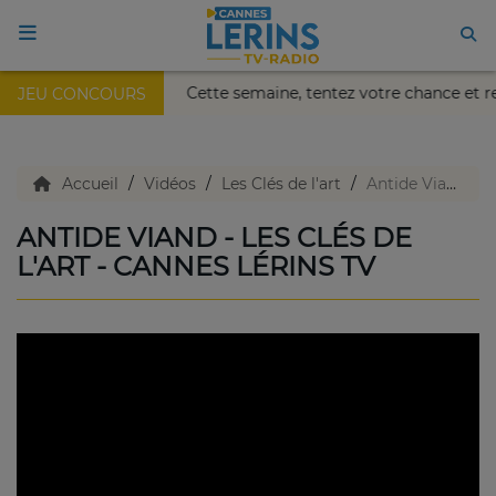
s Nikaïa de Nice !
Cette semaine, tentez votre chance et 
JEU CONCOURS
ACCUEIL
TV en direct
Accueil
Vidéos
Les Clés de l'art
Antide Viand - Les clés de l'art - Cannes Lérins TV
ANTIDE VIAND - LES CLÉS DE
Replay TV
L'ART - CANNES LÉRINS TV
Agenda
Emissions Radio
Emissions TV