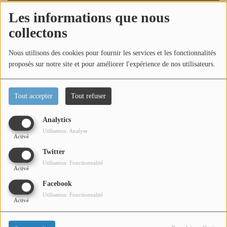
Titres diffusés
Les informations que nous
collectons
Diffusions
Nous utilisons des cookies pour fournir les services et les fonctionnalités
proposés sur notre site et pour améliorer l'expérience de nos utilisateurs.
Nouvel épisode de Les Clés de l'Art !
Podcasts
Tout accepter
Tout refuser
Cette fois, Laurence Jenkell, artiste contemporaine
Jeu concours
mondialement connue pour ses emblématiques sculptures
Analytics
de bonbons, reçoit Antide Viand Administrateur chez
Centre des monuments nationaux.
Utilisation: Analyse
Activé
Contactez-nous
Twitter
Un échange inspirant et vibrant au cœur de la création
Utilisation: Fonctionnalité
contemporaine !
Activé
Se connecter
Facebook
Utilisation: Fonctionnalité
Activé