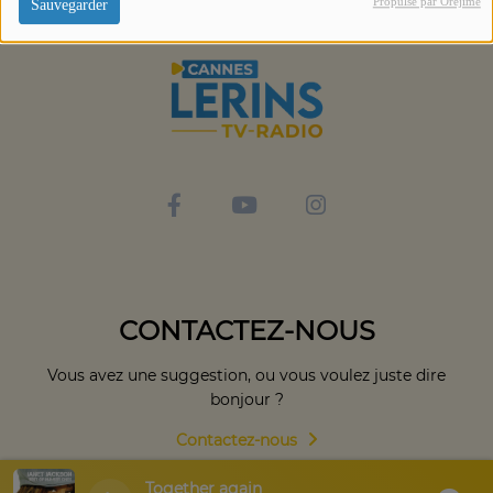
Propulsé par Orejime
Sauvegarder
CONTACTEZ-NOUS
Vous avez une suggestion, ou vous voulez juste dire
bonjour ?
Contactez-nous
Together again