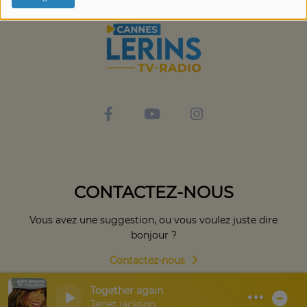
CONTACTEZ-NOUS
Vous avez une suggestion, ou vous voulez juste dire
bonjour ?
Contactez-nous
Together again
Janet jackson