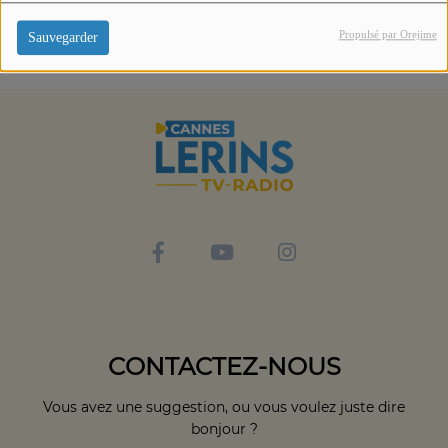
Propulsé par Orejime
Sauvegarder
CONTACTEZ-NOUS
Vous avez une suggestion, ou vous voulez juste dire
bonjour ?