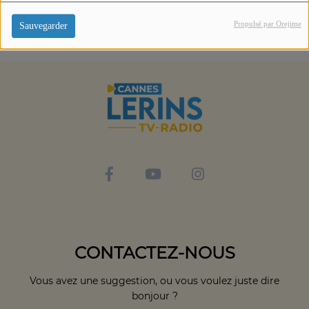
Propulsé par Orejime
Sauvegarder
CONTACTEZ-NOUS
Vous avez une suggestion, ou vous voulez juste dire
bonjour ?