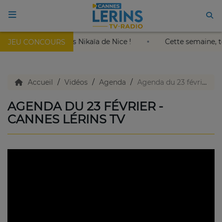
 le roi soleil au Palais Nikaïa de Nice !
Cette semaine,
JEU CONCOURS
ACCUEIL
TV en direct
Accueil
Vidéos
Agenda
Agenda du 23 février - Cannes Lérins TV
AGENDA DU 23 FÉVRIER -
Replay TV
CANNES LÉRINS TV
Agenda
Emissions Radio
Emissions TV