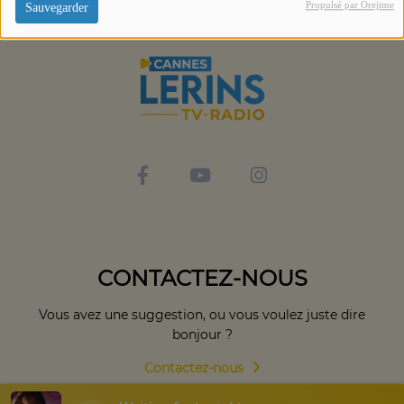
Propulsé par Orejime
Sauvegarder
CONTACTEZ-NOUS
Vous avez une suggestion, ou vous voulez juste dire
bonjour ?
Contactez-nous