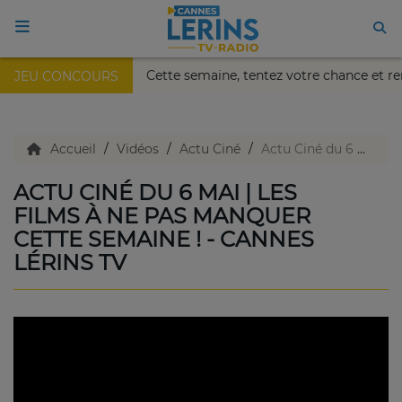
 Nikaïa de Nice !
Cette semaine, tentez votre chance et r
JEU CONCOURS
ACCUEIL
TV en direct
Accueil
Vidéos
Actu Ciné
Actu Ciné du 6 Mai | Les films à ne pas manquer cette semaine ! - Cannes Lérins TV
ACTU CINÉ DU 6 MAI | LES
Replay TV
FILMS À NE PAS MANQUER
CETTE SEMAINE ! - CANNES
LÉRINS TV
Agenda
Emissions Radio
Emissions TV