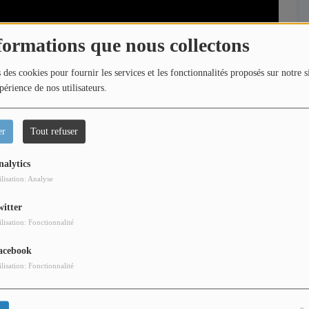
formations que nous collectons
 des cookies pour fournir les services et les fonctionnalités proposés sur notre s
périence de nos utilisateurs.
er
Tout refuser
nalytics
ilisation: Analyse
witter
ilisation: Fonctionnalité
acebook
cette nouvelle édition de L'Actu Ciné, on vous parle des
ilisation: Fonctionnalité
liaux, blockbusters, surprises de la rentrée… il y en a
 Cannes Lérins TV.