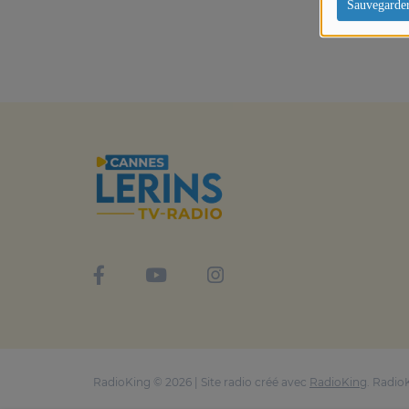
Sauvegarde
RadioKing © 2026 | Site radio créé avec
RadioKing
. Radio