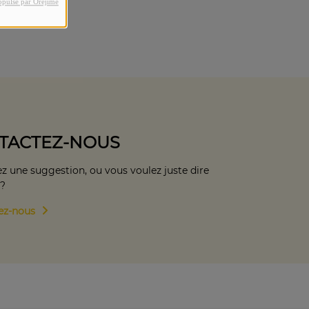
opulsé par Orejime
TACTEZ-NOUS
z une suggestion, ou vous voulez juste dire
 ?
ez-nous