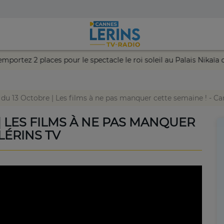
e et remportez 2 places pour le spectacle le roi soleil au Palais 
 du 13 Octobre | Les films à ne pas manquer cette semaine ! - Ca
| LES FILMS À NE PAS MANQUER
LÉRINS TV