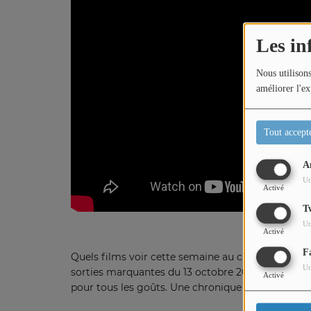
Titres diffusés
Les in
Nous utilisons
Diffusions
améliorer l'ex
Podcasts
Tout accept
A
Jeu concours
Ut
Activé
T
Contactez-nous
Ut
Activé
F
Quels films voir cette semaine au cinéma ? Dans 
Ut
sorties marquantes du 13 octobre 2025 ! Films fami
Activé
pour tous les goûts. Une chronique présentée par