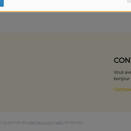
Pr
r
CON
Vous ave
bonjour
Contact
King permet de
créer sa propre radio
facilement.