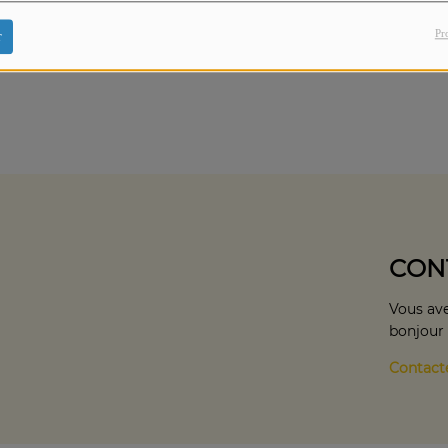
Pr
r
CON
Vous ave
bonjour
Contact