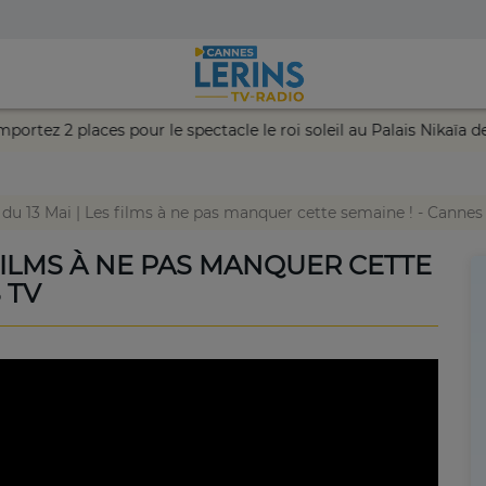
et remportez 2 places pour le spectacle le roi soleil au Palais Ni
 du 13 Mai | Les films à ne pas manquer cette semaine ! - Cannes
 FILMS À NE PAS MANQUER CETTE
 TV