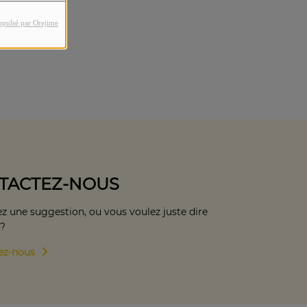
opulsé par Orejime
TACTEZ-NOUS
z une suggestion, ou vous voulez juste dire
 ?
ez-nous