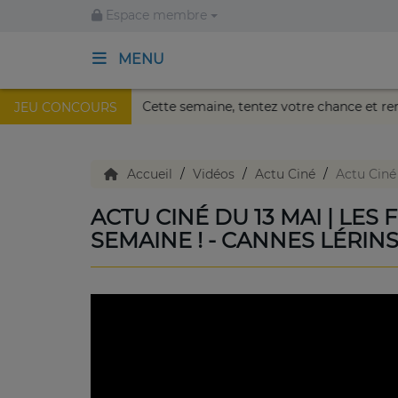
Espace membre
MENU
lais Nikaïa de Nice !
Cette semaine, tentez votre chance 
JEU CONCOURS
ACCUEIL
TV en direct
Accueil
Vidéos
Actu Ciné
Actu Ciné
ACTU CINÉ DU 13 MAI | LES
Replay TV
SEMAINE ! - CANNES LÉRINS
Agenda
Emissions Radio
Emissions TV