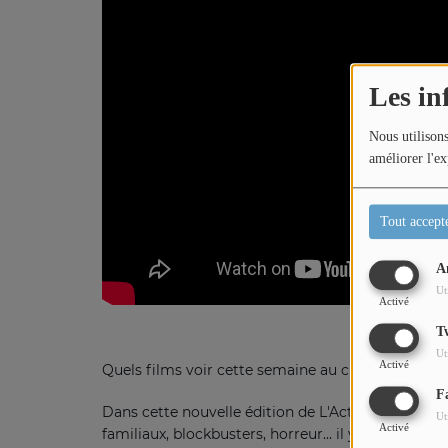
Titres diffusés
Les in
Diffusions
Nous utilisons
améliorer l'ex
Podcasts
Tout accept
Jeu concours
A
Ut
Activé
Contactez-nous
T
Ut
Activé
Quels films voir cette semaine au cinéma ?
F
Dans cette nouvelle édition de L'Actu Ciné, on vo
Ut
Activé
familiaux, blockbusters, horreur… il y en a pour to