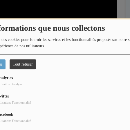
formations que nous collectons
 des cookies pour fournir les services et les fonctionnalités proposés sur notre s
périence de nos utilisateurs.
er
Tout refuser
nalytics
ilisation: Analyse
witter
ilisation: Fonctionnalité
acebook
us parle des sorties marquantes du 13 Mai ! Films
ilisation: Fonctionnalité
us les goûts.