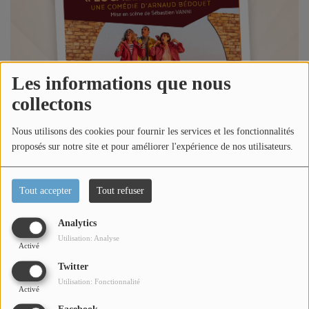
Titres diffusés
Diffusions
Les informations que nous
collectons
Podcasts
Nous utilisons des cookies pour fournir les services et les fonctionnalités
proposés sur notre site et pour améliorer l'expérience de nos utilisateurs.
Jeu concours
Tout accepter
Tout refuser
Contactez-nous
Analytics
Utilisation: Analyse
Se connecter
Activé
Écouter le podcast
Twitter
Utilisation: Fonctionnalité
Activé
Dans l'émission happy morning Côte d'Azur, Loric reçoit