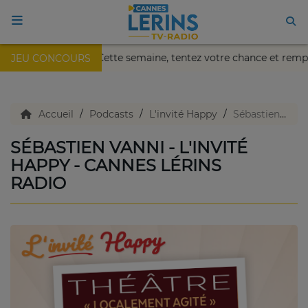
kaïa de Nice !
Cette semaine, tentez votre chance et remp
JEU CONCOURS
ACCUEIL
TV en direct
Accueil
Podcasts
L'invité Happy
Sébastien Vanni - L'invité Happy - Cannes Lérins Radio
SÉBASTIEN VANNI - L'INVITÉ
Replay TV
HAPPY - CANNES LÉRINS
RADIO
Agenda
Emissions Radio
Emissions TV