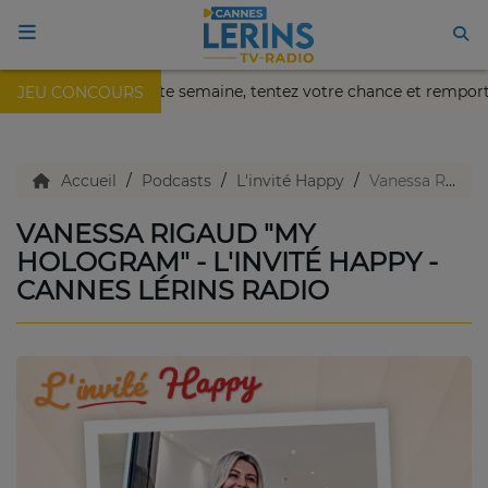
ïa de Nice !
Cette semaine, tentez votre chance et rempor
JEU CONCOURS
ACCUEIL
TV en direct
Accueil
Podcasts
L'invité Happy
Vanessa Rigaud "My Hologram" - L'invité Happy - Cannes Lérins Radio
VANESSA RIGAUD "MY
Replay TV
HOLOGRAM" - L'INVITÉ HAPPY -
CANNES LÉRINS RADIO
Agenda
Emissions Radio
Emissions TV