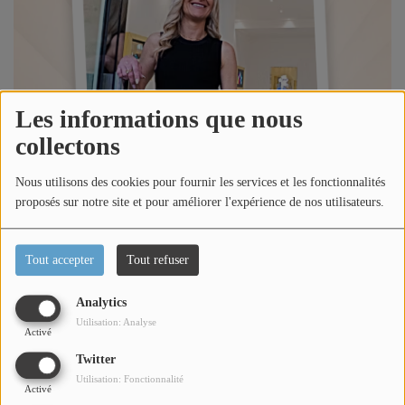
Titres diffusés
Diffusions
Les informations que nous
Podcasts
collectons
Nous utilisons des cookies pour fournir les services et les fonctionnalités
Jeu concours
proposés sur notre site et pour améliorer l'expérience de nos utilisateurs.
Contactez-nous
Tout accepter
Tout refuser
Analytics
Se connecter
Utilisation: Analyse
Activé
Écouter le podcast
Twitter
Utilisation: Fonctionnalité
Dans l'émission happy morning Côte d'Azur, Loric reçoit
Activé