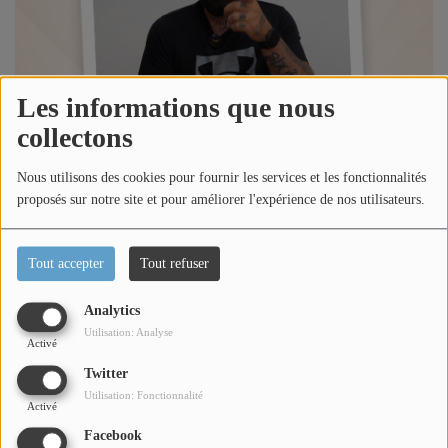
Titres diffusés
Diffusions
Les informations que nous
collectons
Podcasts
Nous utilisons des cookies pour fournir les services et les fonctionnalités
proposés sur notre site et pour améliorer l'expérience de nos utilisateurs.
Jeu concours
Tout accepter
Tout refuser
Contactez-nous
Analytics
Utilisation: Analyse
Activé
Se connecter
Écouter le podcast
Twitter
Utilisation: Fonctionnalité
Dans l'émission happy morning Côte d'Azur, Loric reçoit le
Activé
Rappeur SINIK lors de sa venue à la Kemesse Festival de
Facebook