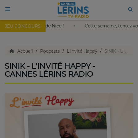
 soleil au Palais Nikaïa de Nice !
Cette semaine, tentez 
JEU CONCOURS
ACCUEIL
TV en direct
Accueil
Podcasts
L'invité Happy
SINIK - L'invité Happy - Cannes Lérins Radio
SINIK - L'INVITÉ HAPPY -
Replay TV
CANNES LÉRINS RADIO
Agenda
Emissions Radio
Emissions TV