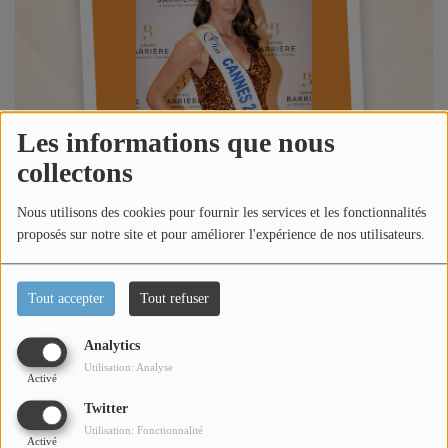
Titres diffusés
Diffusions
Les informations que nous
Podcasts
collectons
Nous utilisons des cookies pour fournir les services et les fonctionnalités
Jeu concours
proposés sur notre site et pour améliorer l'expérience de nos utilisateurs.
Contactez-nous
Tout accepter
Tout refuser
Analytics
Se connecter
Utilisation: Analyse
Activé
Écouter le podcast
Twitter
Dans l'émission happy morning Côte d'Azur, Loric reçoit
Utilisation: Fonctionnalité
Activé