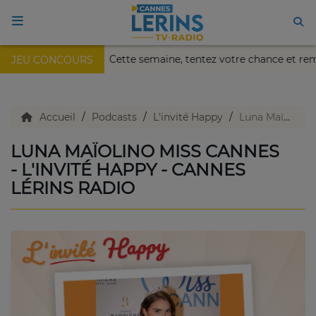
Nikaïa de Nice !
Cette semaine, tentez votre chance et r
JEU CONCOURS
ACCUEIL
TV en direct
Accueil
Podcasts
L'invité Happy
Luna Maïolino Miss Cannes - L'invité Happy - Cannes Lérins Radio
LUNA MAÏOLINO MISS CANNES
Replay TV
- L'INVITÉ HAPPY - CANNES
LÉRINS RADIO
Agenda
Emissions Radio
Emissions TV