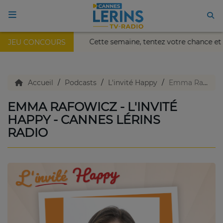
ais Nikaïa de Nice !
Cette semaine, tentez votre chance e
JEU CONCOURS
ACCUEIL
TV en direct
Accueil
Podcasts
L'invité Happy
Emma Rafowicz - L'invité Happy - Cannes Lérins Radio
EMMA RAFOWICZ - L'INVITÉ
Replay TV
HAPPY - CANNES LÉRINS
RADIO
Agenda
Emissions Radio
Emissions TV