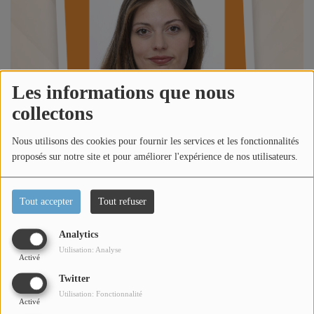
Titres diffusés
Diffusions
Les informations que nous
Podcasts
collectons
Nous utilisons des cookies pour fournir les services et les fonctionnalités
Jeu concours
proposés sur notre site et pour améliorer l'expérience de nos utilisateurs.
Contactez-nous
Tout accepter
Tout refuser
Analytics
Se connecter
Utilisation: Analyse
Activé
Écouter le podcast
Twitter
Utilisation: Fonctionnalité
Dans l'émission happy morning Côte d'Azur, Loric reçoit
Activé