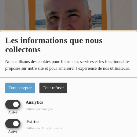
Titres diffusés
Diffusions
Les informations que nous
Podcasts
collectons
Nous utilisons des cookies pour fournir les services et les fonctionnalités
Jeu concours
proposés sur notre site et pour améliorer l'expérience de nos utilisateurs.
Contactez-nous
Tout accepter
Tout refuser
Analytics
Se connecter
Utilisation: Analyse
Activé
Écouter le podcast
Twitter
Utilisation: Fonctionnalité
Dans l'émission happy morning Côte d'Azur, Loric reçoit
Activé