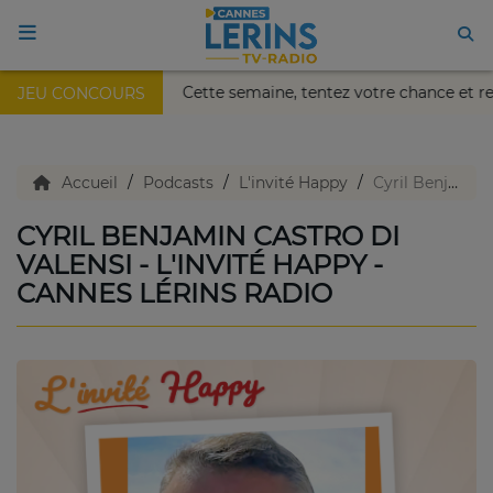
is Nikaïa de Nice !
Cette semaine, tentez votre chance et
JEU CONCOURS
ACCUEIL
TV en direct
Accueil
Podcasts
L'invité Happy
Cyril Benjamin Castro Di Valensi - L'invité Happy - Cannes Lérins Radio
CYRIL BENJAMIN CASTRO DI
Replay TV
VALENSI - L'INVITÉ HAPPY -
CANNES LÉRINS RADIO
Agenda
Emissions Radio
Emissions TV