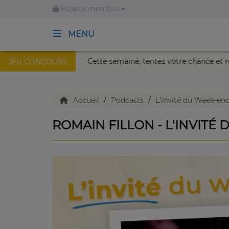
Espace membre
MENU
 au Palais Nikaïa de Nice !
Cette semaine, tentez votre c
JEU CONCOURS
ACCUEIL
TV en direct
Accueil
Podcasts
L'invité du Week-en
ROMAIN FILLON - L'INVITÉ
Replay TV
Agenda
Emissions Radio
Emissions TV