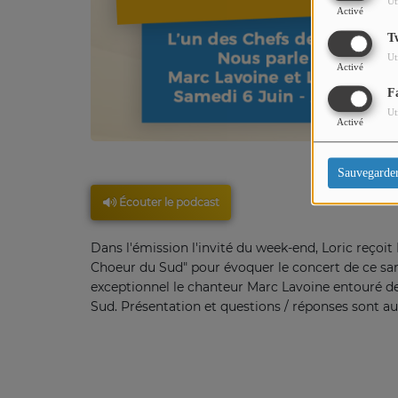
Ut
Activé
T
Ut
Activé
F
Ut
Activé
Sauvegarde
Écouter le podcast
Dans l'émission l'invité du week-end, Loric reçoi
Choeur du Sud" pour évoquer le concert de ce sam
exceptionnel le chanteur Marc Lavoine entouré d
Sud
.
Présentation et questions / réponses sont a