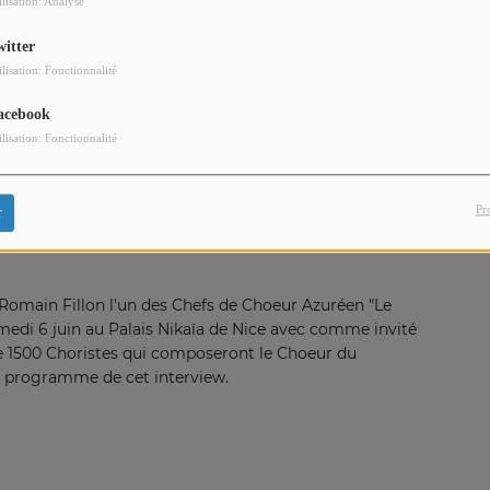
ilisation: Analyse
witter
ilisation: Fonctionnalité
acebook
ilisation: Fonctionnalité
Pr
r
t Romain Fillon l'un des Chefs de Choeur Azuréen "Le
edi 6 juin au Palais Nikaïa de Nice avec comme invité
e 1500 Choristes qui composeront le Choeur du
u programme de cet interview.