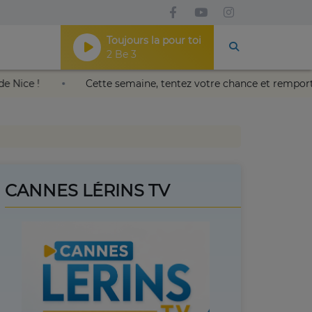
Toujours la pour toi
2 Be 3
lais Nikaïa de Nice !
Cette semaine, tentez votre chance e
CANNES LÉRINS TV