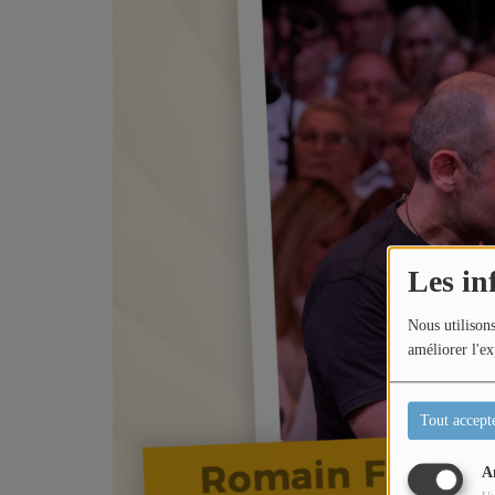
Titres diffusés
Diffusions
Podcasts
Jeu concours
Les in
Nous utilisons
Contactez-nous
améliorer l'ex
Tout accept
A