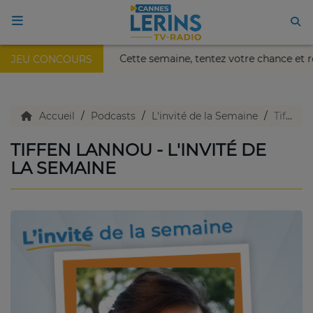
is Nikaïa de Nice !
Cette semaine, tentez votre chance et
JEU CONCOURS
ACCUEIL
TV en direct
Accueil
Podcasts
L'invité de la Semaine
Tiffen Lannou - L'invité de la semaine
TIFFEN LANNOU - L'INVITÉ DE
Replay TV
LA SEMAINE
Agenda
Emissions Radio
Emissions TV