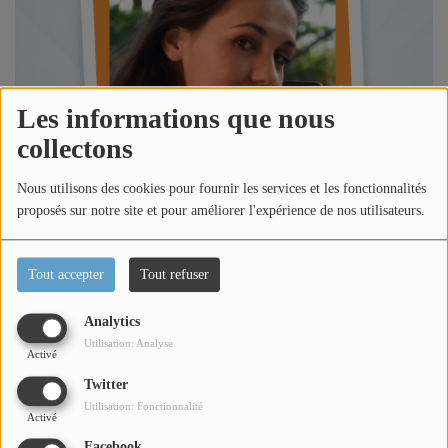
Titres diffusés
Diffusions
Les informations que nous
collectons
Podcasts
Nous utilisons des cookies pour fournir les services et les fonctionnalités
proposés sur notre site et pour améliorer l'expérience de nos utilisateurs.
Jeu concours
Tout accepter
Tout refuser
Contactez-nous
Analytics
Utilisation: Analyse
Se connecter
Écouter le podcast
Activé
Twitter
Dans l'émission l'invité de la semaine, Loric reçoit Tiffen
Utilisation: Fonctionnalité
Activé
Lannou pour évoqué les événements du 1er au 31 juillet
Facebook