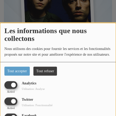
Titres diffusés
Diffusions
Les informations que nous
collectons
Podcasts
Nous utilisons des cookies pour fournir les services et les fonctionnalités
proposés sur notre site et pour améliorer l'expérience de nos utilisateurs.
Jeu concours
Tout accepter
Tout refuser
Contactez-nous
Analytics
Utilisation: Analyse
Se connecter
Écouter le podcast
Activé
Twitter
Dans l'émission l'invité de la semaine, Loric reçoit le
Utilisation: Fonctionnalité
Activé
Groupe Kids Return qui nous parle de ses prochains
Facebook