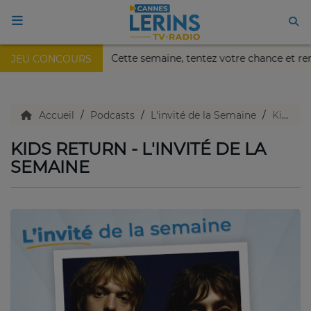
s Nikaïa de Nice !
Cette semaine, tentez votre chance et 
JEU CONCOURS
ACCUEIL
TV en direct
Accueil
Podcasts
L'invité de la Semaine
Kids Return - L'invité de la semaine
KIDS RETURN - L'INVITÉ DE LA
Replay TV
SEMAINE
Agenda
Emissions Radio
Emissions TV