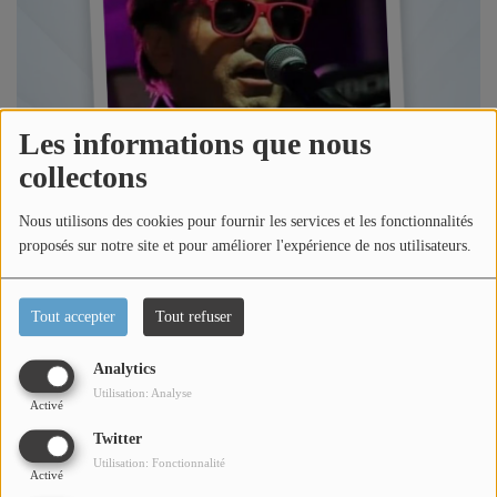
Titres diffusés
Diffusions
Les informations que nous
collectons
Podcasts
Nous utilisons des cookies pour fournir les services et les fonctionnalités
Jeu concours
proposés sur notre site et pour améliorer l'expérience de nos utilisateurs.
Contactez-nous
Tout accepter
Tout refuser
Analytics
Se connecter
Écouter le podcast
Utilisation: Analyse
Activé
Twitter
Dans l'émission l'invité de la semaine, Loric reçoit le
Utilisation: Fonctionnalité
Chanteur Frédéric LONGBOIS qui nous parle de sa carrière,
Activé