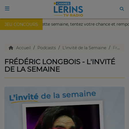
kaïa de Nice !
Cette semaine, tentez votre chance et remp
JEU CONCOURS
ACCUEIL
TV en direct
Accueil
Podcasts
L'invité de la Semaine
Frédéric Longbois - L'invité de la semaine
FRÉDÉRIC LONGBOIS - L'INVITÉ
Replay TV
DE LA SEMAINE
Agenda
Emissions Radio
Emissions TV