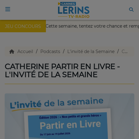
ikaïa de Nice !
Cette semaine, tentez votre chance et rem
JEU CONCOURS
ACCUEIL
TV en direct
Accueil
Podcasts
L'invité de la Semaine
Catherine Partir en Livre - L'invité de la semaine
CATHERINE PARTIR EN LIVRE -
Replay TV
L'INVITÉ DE LA SEMAINE
Agenda
Emissions Radio
Emissions TV