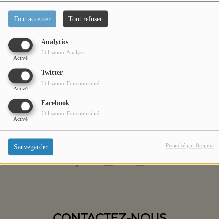
Titres diffusés
Tout accepter
Tout refuser
Analytics
Diffusions
Utilisation: Analyse
Activé
Twitter
Podcasts
Utilisation: Fonctionnalité
Activé
Facebook
Jeu concours
Utilisation: Fonctionnalité
Activé
Contactez-nous
Propulsé par Orejime
Sauvegarder
Se connecter
CONTACTEZ-NOUS